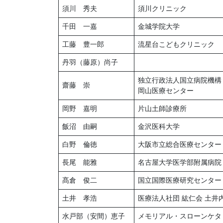
須川 秀夫
須川クリニック
千田 一嘉
金城学院大学
工藤 豊一郎
流星台こどもクリニック
丹羽（藤原）尚子
独立行政法人国立病院機
齋藤 崇
岡山医療センター
岡野 嘉明
片山土師診療所
飯沼 由嗣
金沢医科大学
白野 倫徳
大阪市立総合医療センター
長尾 能雅
名古屋大学医学部附属病院
髙倉 俊二
国立国際医療研究センター
土井 孝浩
医療法人社団 紘仁会 土井
水戸部（安間）恵子
メモリアル・スローンケタ