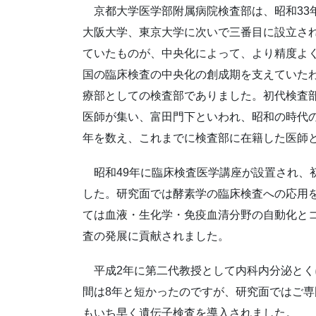
京都大学医学部附属病院検査部は、昭和33
大阪大学、東京大学に次いで三番目に設立さ
ていたものが、中央化によって、より精度よ
国の臨床検査の中央化の創成期を支えていた
療部としての検査部でありました。初代検査
医師が集い、富田門下といわれ、昭和の時代の
年を数え、これまでに検査部に在籍した医師と
昭和49年に臨床検査医学講座が設置され、
した。研究面では酵素学の臨床検査への応用
ては血液・生化学・免疫血清分野の自動化と
査の発展に貢献されました。
平成2年に第二代教授として内科内分泌とく
間は8年と短かったのですが、研究面ではご
もいち早く遺伝子検査を導入されました。