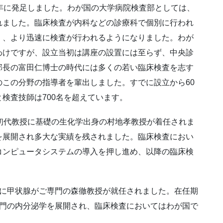
年に発足しました。わが国の大学病院検査部としては、
れました。臨床検査が内科などの診療科で個別に行われ
く、より迅速に検査が行われるようになりました。わが
わけですが、設立当初は講座の設置には至らず、中央診
部長の富田仁博士の時代には多くの若い臨床検査を志す
この分野の指導者を輩出しました。すでに設立から60
検査技師は700名を超えています。
初代教授に基礎の生化学出身の村地孝教授が着任されま
を展開され多大な実績を残されました。臨床検査におい
コンピュータシステムの導入を押し進め、以降の臨床検
に甲状腺がご専門の森徹教授が就任されました。在任期
専門の内分泌学を展開され、臨床検査においてはわが国で