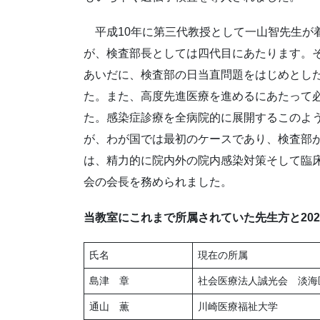
平成10年に第三代教授として一山智先生が
が、検査部長としては四代目にあたります。そ
あいだに、検査部の日当直問題をはじめとし
た。また、高度先進医療を進めるにあたって
た。感染症診療を全病院的に展開するこのよ
が、わが国では最初のケースであり、検査部
は、精力的に院内外の院内感染対策そして臨
会の会長を務められました。
当教室にこれまで所属されていた先生方と202
氏名
現在の所属
島津 章
社会医療法人誠光会 淡海
通山 薫
川崎医療福祉大学