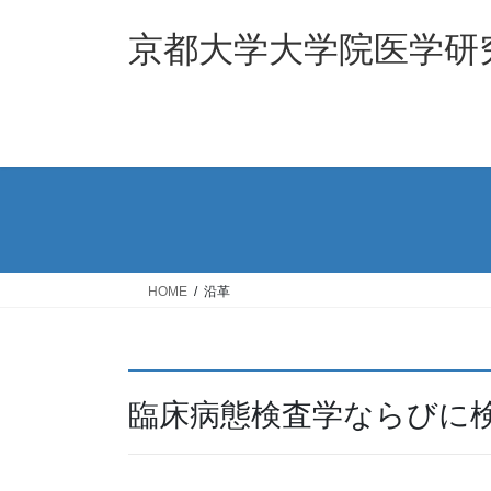
コ
ナ
ン
ビ
京都大学大学院医学研
テ
ゲ
ン
ー
ツ
シ
へ
ョ
ス
ン
キ
に
ッ
移
プ
動
HOME
沿革
臨床病態検査学ならびに