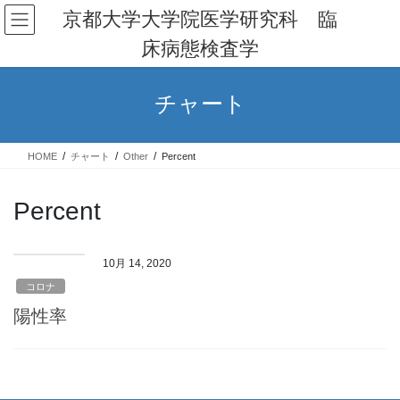
コ
ナ
京都大学大学院医学研究科 臨
ン
ビ
床病態検査学
テ
ゲ
ン
ー
ツ
シ
チャート
へ
ョ
ス
ン
キ
に
HOME
チャート
Other
Percent
ッ
移
プ
動
Percent
10月 14, 2020
コロナ
陽性率