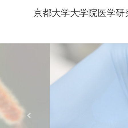
コ
ナ
ン
ビ
京都大学大学院医学研
テ
ゲ
ン
ー
ツ
シ
へ
ョ
ス
ン
キ
に
ッ
移
プ
動
Previous