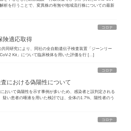
な解析を行うことで、変異株の有無や地域流行株についての最新
コロナ
保険適応取得
共同研究により、同社の全自動遺伝子検査装置「ジーンリー
S-CoV-2 Kit」について臨床検体を用いた評価を行 […]
コロナ
検査における偽陽性について
査において偽陽性を示す事例が多いため、感染者と誤判定される
 疑い患者の唾液を用いた検討では、全体の1.7%、陽性者のう
コロナ