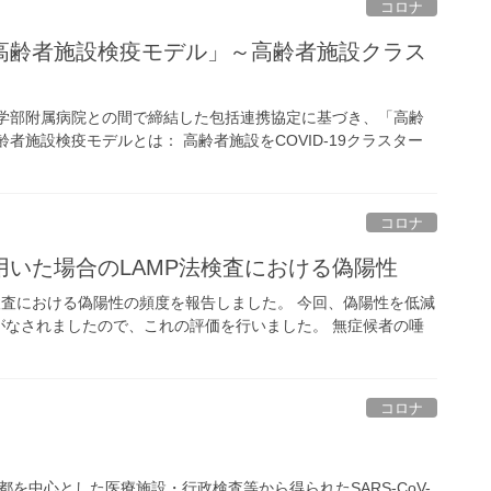
コロナ
高齢者施設検疫モデル」～高齢者施設クラス
医学部附属病院との間で締結した包括連携協定に基づき、「高齢
者施設検疫モデルとは： 高齢者施設をCOVID-19クラスター
コロナ
いた場合のLAMP法検査における偽陽性
検査における偽陽性の頻度を報告しました。 今回、偽陽性を低減
がなされましたので、これの評価を行いました。 無症候者の唾
コロナ
を中心とした医療施設・行政検査等から得られたSARS-CoV-