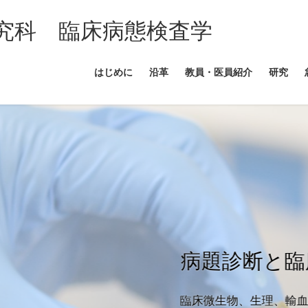
究科 臨床病態検査学
はじめに
沿革
教員・医員紹介
研究
病題診断と臨床検査
臨床微生物、生理、輸血・細胞治療