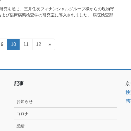
同研究を通じ、三井住友フィナンシャルグループ様からの現物寄
および臨床病態検査学の研究室に導入されました。 病院検査部
固
固
固
固
9
10
11
12
»
定
定
定
定
ペ
ペ
ペ
ペ
ー
ー
ー
ー
ジ
ジ
ジ
ジ
記事
京
検
感
お知らせ
コロナ
業績