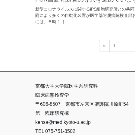
新型コロナウイルスに関するiPS細胞研究所との共
附により多くの自動化装置が医学部附属病院検査部
には、８時 […]
投
固
«
1
…
稿
定
ペ
の
ー
ペ
ジ
ー
京都大学大学院医学系研究科
ジ
臨床病態検査学
送
〒606-8507 京都市左京区聖護院川原町54
り
第一臨床研究棟
kensa@med.kyoto-u.ac.jp
TEL 075-751-3502