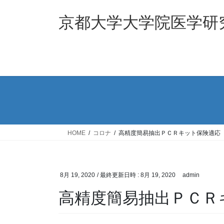
コ
ナ
ン
ビ
京都大学大学院医学研
テ
ゲ
ン
ー
ツ
シ
へ
ョ
ス
ン
キ
に
ッ
移
プ
動
HOME
コロナ
高精度簡易抽出ＰＣＲキット保険適応
8月 19, 2020
/ 最終更新日時 :
8月 19, 2020
admin
高精度簡易抽出ＰＣＲ