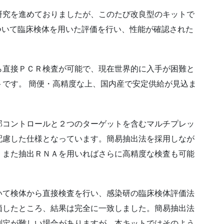
研究を進めておりましたが、このたび改良型のキットで
-Multi-」について臨床検体を用いた評価を行い、性能が確認された
ら直接ＰＣＲ検査が可能で、現在世界的に入手が困難と
です。 簡便・高精度な上、国内産で安定供給が見込ま
部コントロールと２つのターゲットを含むマルチプレッ
配慮した仕様となっています。簡易抽出法を採用しなが
、また抽出ＲＮＡを用いればさらに高精度な検査も可能
いて検体から直接検査を行い、感染研の臨床検体評価法
価したところ、結果は完全に一致しました。簡易抽出法
判定が難しい場合がありますが、本キットではそのよう