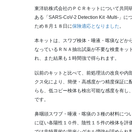
東洋紡株式会社のＰＣＲキットについて共同
ある「SARS-CoV-2 Detection Kit 
ため８月１８日に
保険適応となりました
。
本キットは、スワブ検体・唾液・喀痰などか
なっているＲＮＡ抽出試薬が不要な検査キット
れ、また結果も１時間強で得られます。
以前のキットと比べて、前処理法の改良や内
クス化により、簡便・高感度かつ精度保証に
らも、低コピー検体も検出可能な感度を有し
です。
鼻咽頭スワブ・唾液・喀痰の３種の材料につ
に従い各陽性１０件、陰性１５件の検体を評
では非特異的な蛍光シグナル増強が認められ