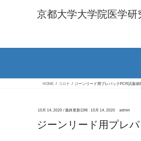
コ
ナ
ン
ビ
京都大学大学院医学研
テ
ゲ
ン
ー
ツ
シ
へ
ョ
ス
ン
キ
に
ッ
移
プ
動
HOME
コロナ
ジーンリード用プレパックPCR試薬保
10月 14, 2020
/ 最終更新日時 :
10月 14, 2020
admin
ジーンリード用プレパ