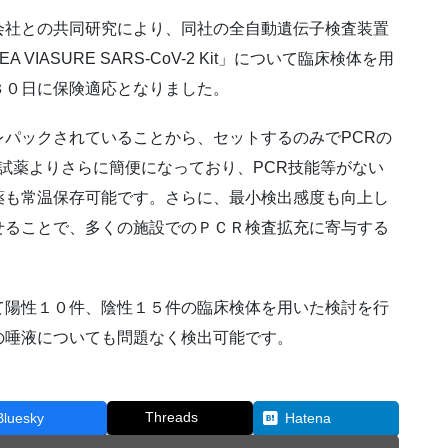
社との共同研究により、同社の全自動遺伝子検査装置
VIASURE SARS-CoV-2 Kit」について臨床検体を用
３０日に保険適応となりました。
パックされていることから、セットするのみでPCRの
E試薬よりさらに簡便になっており、PCR技能等がない
薬も常温保存可能です。さらに、最小検出感度も向上し
せることで、多くの施設でのＰＣＲ検査拡充に寄与する
陽性１０件、陰性１５件の臨床検体を用いた検討を行
の唾液についても問題なく検出可能です。
Threads
Bluesky
Hatena