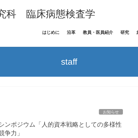
究科 臨床病態検査学
はじめに
沿革
教員・医員紹介
研究
staff
お知らせ
日 シンポジウム「人的資本戦略としての多様性
競争力」