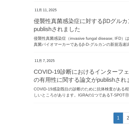
11月 11, 2025
侵襲性真菌感染症に対するβDグル
publishされました
侵襲性真菌感染症（invasive fungal disea
真菌バイオマーカーであるβ-D-グルカンの新規迅速比色
11月 7, 2025
COVID-19診断におけるインターフェロ
の有用性に関する論文がpublishさ
COVID-19感染既往の診断のために抗体検査があ
しいところがあります。IGRAの1つであるT-SPOTⓇ Discov
投
固
1
稿
定