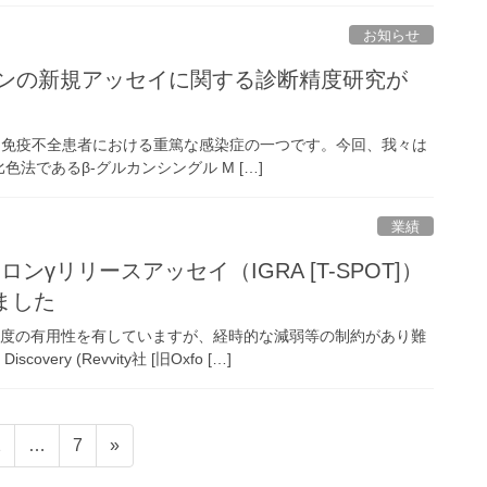
お知らせ
カンの新規アッセイに関する診断精度研究が
se; IFD）は免疫不全患者における重篤な感染症の一つです。今回、我々は
法であるβ-グルカンシングル M […]
業績
ンγリリースアッセイ（IGRA [T-SPOT]）
れました
る程度の有用性を有していますが、経時的な減弱等の制約があり難
ery (Revvity社 [旧Oxfo […]
固
固
2
…
7
»
定
定