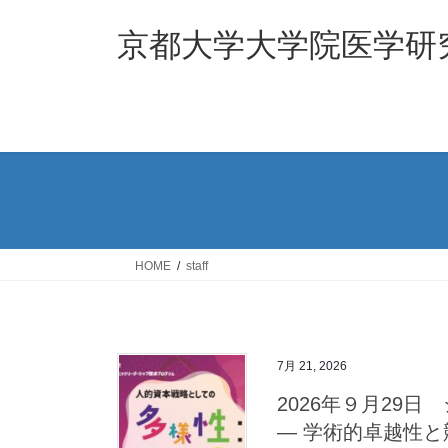
コ
ナ
ン
ビ
京都大学大学院医学研
テ
ゲ
ン
ー
ツ
シ
へ
ョ
ス
ン
キ
に
ッ
移
プ
動
HOME
staff
7月 21, 2026
2026年９月29
― 学術的卓越性と