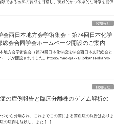
貢献できる医師の育成を目指し、実践的かつ体系的な研修を提供
お知らせ
学会西日本地方会学術集会・第74回日本化学
部総会合同学会ホームページ開設のご案内
日本地方会学術集会（第74回日本化学療法学会西日本支部総会と
設されました。https://med-gakkai.jp/kansenkaryo-
お知らせ
cusによる菌血症の症例報告と臨床分離株のゲノム解析の
年にタイでソーセージから分離され、これまでこの菌による菌血症の報告はありま
菌血症の症例を経験し、また […]